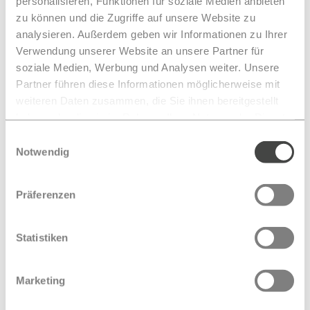
personalisieren, Funktionen für soziale Medien anbieten
zu können und die Zugriffe auf unsere Website zu
analysieren. Außerdem geben wir Informationen zu Ihrer
Verwendung unserer Website an unsere Partner für
soziale Medien, Werbung und Analysen weiter. Unsere
Partner führen diese Informationen möglicherweise mit
1/4
1/4
1/4
1/4
weiteren Daten zusammen, die Sie ihnen bereitgestellt
haben oder die sie im Rahmen Ihrer Nutzung der Dienste
gesammelt haben.
Einwilligungsauswahl
Notwendig
Präferenzen
Statistiken
Zurück zum Überblick
Marketing