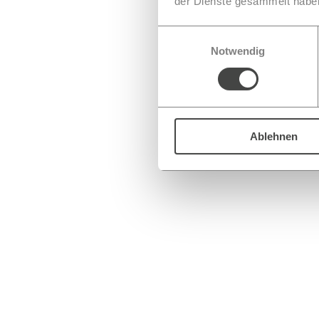
der Dienste gesammelt habe
TETRA-BOS tunnel access
Einwilligungsauswahl
Notwendig
Radio access indoor applications
Ablehnen