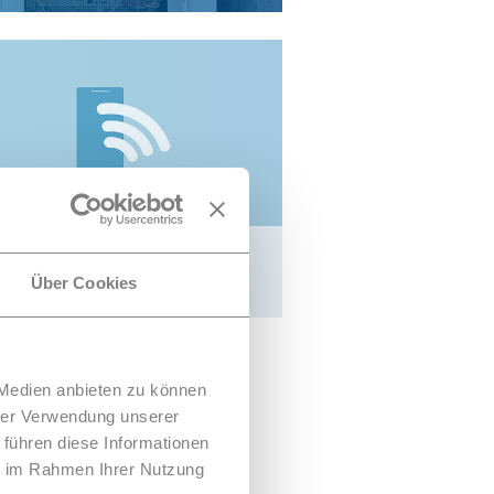
Radio access indoor
applications
Über Cookies
 Medien anbieten zu können
hrer Verwendung unserer
 führen diese Informationen
ie im Rahmen Ihrer Nutzung